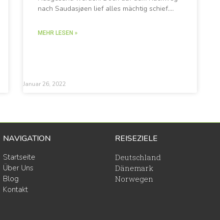
nach Saudasjøen lief alles mächtig schief….
MEHR LESEN »
Januar 26, 2022
NAVIGATION
REISEZIELE
Startseite
Deutschland
Über Uns
Dänemark
Blog
Norwegen
Kontakt