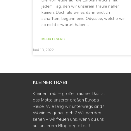
Die Vorfreude auf die Lofoten wuchs mit
jedem Tag, den wir unserem Traum näher
kamen. Doch als wir es dann endlich
schafften, begann eine Odyssee, welche wir
so nicht erwartet haben…
MEHR LESEN »
Juni 13, 2022
KLEINER TRABI
Kleiner Trabi – große Träume: Das ist
das Motto unserer großen Europa-
Reise. Wie lang wir unterwegs sind?
Wohin es genau geht? Wir werden
sehen – wir freuen uns, wenn du uns
auf unserem Blog begleitest!