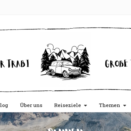
log
Über uns
Reiseziele
Themen