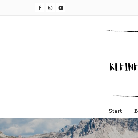
Start
B